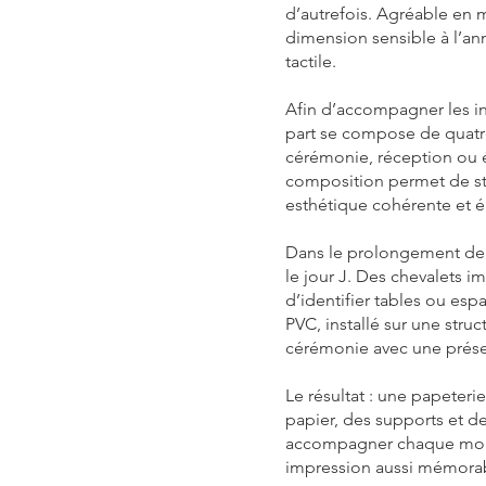
d’autrefois. Agréable en m
dimension sensible à l’an
tactile.
Afin d’accompagner les inv
part se compose de quatre
cérémonie, réception ou 
composition permet de str
esthétique cohérente et é
Dans le prolongement de c
le jour J. Des chevalets 
d’identifier tables ou es
PVC, installé sur une struct
cérémonie avec une présen
Le résultat : une papeter
papier, des supports et d
accompagner chaque momen
impression aussi mémora