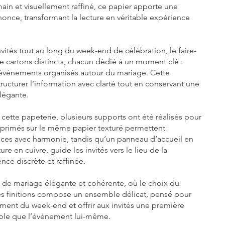
ain et visuellement raffiné, ce papier apporte une
nonce, transformant la lecture en véritable expérience
ités tout au long du week-end de célébration, le faire-
 cartons distincts, chacun dédié à un moment clé :
événements organisés autour du mariage. Cette
ucturer l’information avec clarté tout en conservant une
légante.
ette papeterie, plusieurs supports ont été réalisés pour
imprimés sur le même papier texturé permettent
paces avec harmonie, tandis qu’un panneau d’accueil en
ure en cuivre, guide les invités vers le lieu de la
ce discrète et raffinée.
ie de mariage élégante et cohérente, où le choix du
es finitions compose un ensemble délicat, pensé pour
t du week-end et offrir aux invités une première
ble que l’événement lui-même.