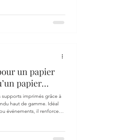
euvent nuire à la qualité
. Découvrez les 5 principales
ls pour réussir une
t adaptée à vos besoins.
pour un papier
u’un papier
os supports imprimés grâce à
endu haut de gamme. Idéal
 ou événements, il renforce
rée une expérience
 et impactant pour se