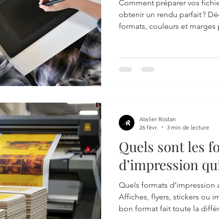
un rendu parfait
Comment préparer vos fichie
obtenir un rendu parfait ? D
formats, couleurs et marges 
Cannes.
Atelier Rostan
26 févr.
3 min de lecture
Quels sont les f
d’impression qui 
Quels formats d’impression at
Affiches, flyers, stickers ou 
bon format fait toute la diffé