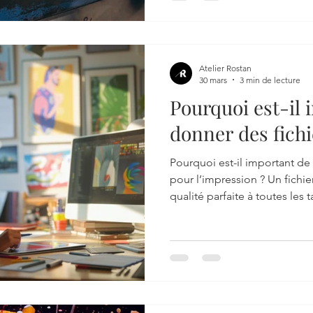
Atelier Rostan
30 mars
3 min de lecture
Pourquoi est-il 
donner des fichi
pour l’impressio
Pourquoi est-il important de 
pour l’impression ? Un fichier
qualité parfaite à toutes les 
police et assure un rendu pr
pourquoi vectoriser vos text
comment sécuriser vos fichie