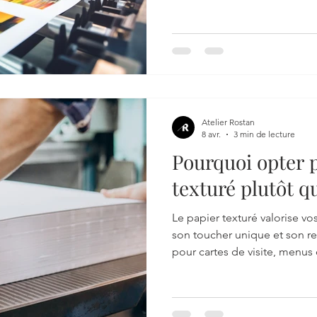
Ces erreurs, très courantes, p
finale et à l’image de marque
erreurs à éviter et nos consei
impression professionnelle e
Atelier Rostan
8 avr.
3 min de lecture
Pourquoi opter 
texturé plutôt q
classique ?
Le papier texturé valorise v
son toucher unique et son r
pour cartes de visite, menus
votre image de marque et c
mémorable. Un choix élégant
démarquer.