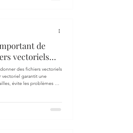
important de
ers vectoriels
n ?
donner des fichiers vectoriels
 vectoriel garantit une
tailles, évite les problèmes de
ofessionnel. Découvrez
es est indispensable et
rs avant impression.