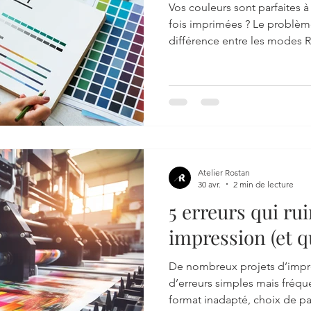
Adobe (et éviter 
Vos couleurs sont parfaites 
couleurs à l'imp
fois imprimées ? Le problème
différence entre les modes 
pratique, découvrez pourquo
l'impression et apprenez à c
fichiers sur Canva et Adobe p
à vos attentes.
Atelier Rostan
30 avr.
2 min de lecture
5 erreurs qui ru
impression (et 
clients font)
De nombreux projets d’impr
d’erreurs simples mais fréqu
format inadapté, choix de pa