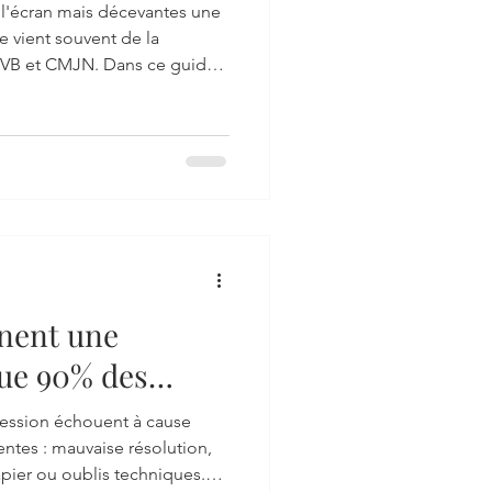
les écarts de
à l'écran mais décevantes une
ression)
 vient souvent de la
RVB et CMJN. Dans ce guide
i les couleurs changent à
onvertir correctement vos
our obtenir un résultat fidèle
inent une
que 90% des
ession échouent à cause
entes : mauvaise résolution,
pier ou oublis techniques.