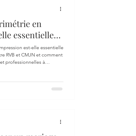
rimétrie en
lle essentielle
dèle ?
mpression est-elle essentielle
entre RVB et CMJN et comment
 et professionnelles à