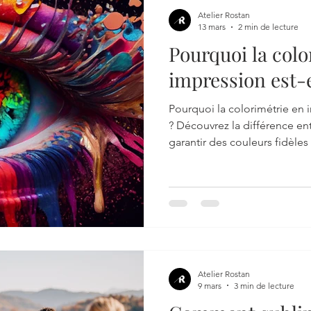
Atelier Rostan
13 mars
2 min de lecture
Pourquoi la colo
impression est-e
pour un rendu fi
Pourquoi la colorimétrie en i
? Découvrez la différence 
garantir des couleurs fidèles
l’impression.
Atelier Rostan
9 mars
3 min de lecture