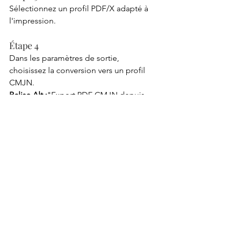
Sélectionnez un profil PDF/X adapté à 
l'impression.
Étape 4
Dans les paramètres de sortie, 
choisissez la conversion vers un profil 
CMJN.
Balise Alt :
"Export PDF CMJN depuis 
Adobe InDesign"
Comment éviter les 
différences de couleurs ?